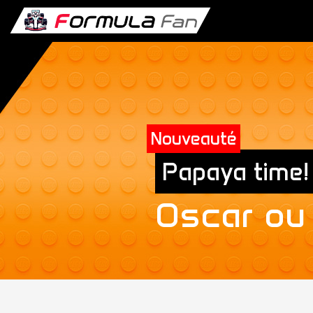
Nouveauté
Papaya time!
Oscar ou
Exclusive
New T-Shirt collection